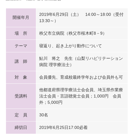
2019年6月29日（土） 14:00～18:00（受付
開催年月
13:30～）
場 所
秩父市立病院（秩父市桜木町8－9）
テーマ
寝返り、起き上がり動作について
鮎川 将之 先生（山梨リハビリテーション
講 師
病院 理学療法士）
対 象
会員優先、育成校最終学年および会員外も可
他都道府県理学療法士会会員、埼玉県作業療
受講料
法士会員・言語聴覚士会員；1,000円 会員
外；5,000円
定 員
30名
締切日
2019年6月25日17:00必着