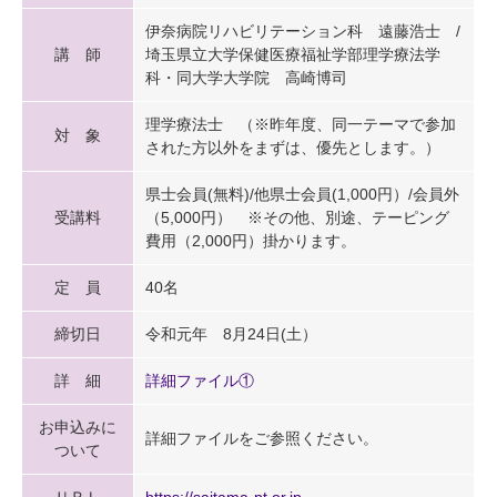
伊奈病院リハビリテーション科 遠藤浩士 /
講 師
埼玉県立大学保健医療福祉学部理学療法学
科・同大学大学院 高崎博司
理学療法士 （※昨年度、同一テーマで参加
対 象
された方以外をまずは、優先とします。）
県士会員(無料)/他県士会員(1,000円）/会員外
受講料
（5,000円） ※その他、別途、テーピング
費用（2,000円）掛かります。
定 員
40名
締切日
令和元年 8月24日(土）
詳 細
詳細ファイル①
お申込みに
詳細ファイルをご参照ください。
ついて
ＵＲＬ
https://saitama-pt.or.jp