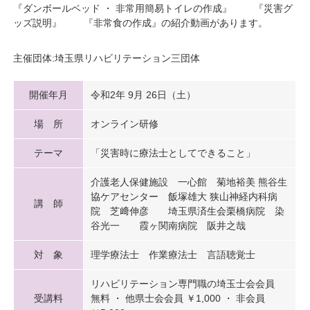
『ダンボールベッド ・ 非常用簡易トイレの作成』 『災害グ
ッズ説明』 『非常食の作成』の紹介動画があります。
主催団体:埼玉県リハビリテーション三団体
開催年月
令和2年 9月 26日（土）
場 所
オンライン研修
テーマ
「災害時に療法士としてできること」
介護老人保健施設 一心館 菊地裕美 熊谷生
協ケアセンター 飯塚雄大 狭山神経内科病
講 師
院 芝﨑伸彦 埼玉県済生会栗橋病院 染
谷光一 霞ヶ関南病院 阪井之哉
対 象
理学療法士 作業療法士 言語聴覚士
リハビリテーション専門職の埼玉士会会員
受講料
無料 ・ 他県士会会員 ￥1,000 ・ 非会員