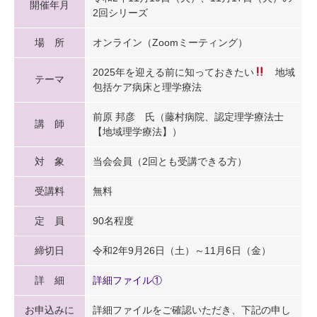
開催年月
2回シリーズ
場 所
オンライン（Zoomミーティング）
2025年を迎える前に知っておきたい
地域
テーマ
包括ケア病床と理学療法
前原 邦彦 氏（藤村病院、認定理学療法士
講 師
【地域理学療法】）
対 象
当会会員（2回とも受講できる方）
受講料
無料
定 員
90名程度
締切日
令和2年9月26日（土）～11月6日（金）
詳 細
詳細ファイル①
お申込みに
詳細ファイルをご確認いただき、下記の申し