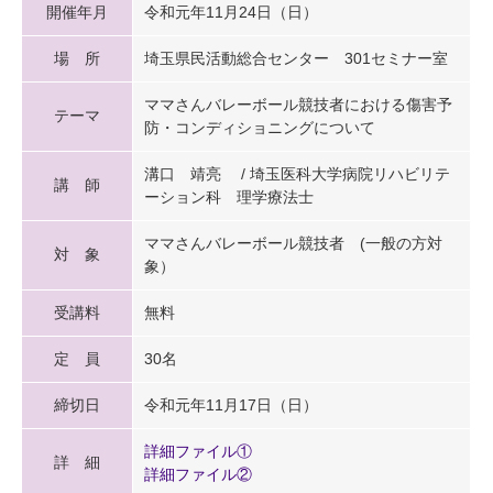
開催年月
令和元年11月24日（日）
場 所
埼玉県民活動総合センター 301セミナー室
ママさんバレーボール競技者における傷害予
テーマ
防・コンディショニングについて
溝口 靖亮 / 埼玉医科大学病院リハビリテ
講 師
ーション科 理学療法士
ママさんバレーボール競技者 (一般の方対
対 象
象）
受講料
無料
定 員
30名
締切日
令和元年11月17日（日）
詳細ファイル①
詳 細
詳細ファイル②