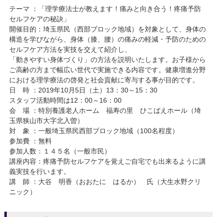
テーマ ：「理学療法士が教えます！痛みと向き合う！疼痛予防
セルフケアの秘訣」
開催目的：埼玉県民（西部ブロック地域）を対象として、身体の
構造を学びながら、身体（膝、腰）の痛みの軽減・予防のための
セルフケア方法を実技を交えて紹介し、
「動きやすい身体づくり」の方法を説明いたします。お子様から
ご高齢の方まで幅広い世代で実施できる内容です。健康増進分野
における理学療法の啓発と社会貢献に寄与する事が目的です。
日 時 ：2019年10月5日（土）13：30～15：30
スタッフ活動時間は12：00～16：00
会 場 ：特別養護老人ホーム 福寿の里 ひこばえホール（埼
玉県狭山市大字北入曽）
対 象 ：一般埼玉県民西部ブロック地域（100名程度）
参加費 ：無料
参加人数：１４５名（一般市民）
講座内容：疼痛予防セルフケアを覚えご自宅でも出来るように講
義実技を行います。
講 師 ：大谷 明香（おおたに はるか） 氏（大生水野クリ
ニック）