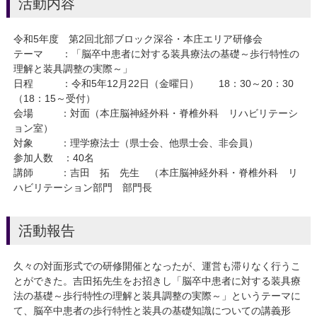
活動内容
令和5年度 第2回北部ブロック深谷・本庄エリア研修会
テーマ ：「脳卒中患者に対する装具療法の基礎～歩行特性の
理解と装具調整の実際～」
日程 ：令和5年12月22日（金曜日） 18：30～20：30
（18：15～受付）
会場 ：対面（本庄脳神経外科・脊椎外科 リハビリテーシ
ョン室）
対象 ：理学療法士（県士会、他県士会、非会員）
参加人数 ：40名
講師 ：吉田 拓 先生 （本庄脳神経外科・脊椎外科 リ
ハビリテーション部門 部門長
活動報告
久々の対面形式での研修開催となったが、運営も滞りなく行うこ
とができた。吉田拓先生をお招きし「脳卒中患者に対する装具療
法の基礎～歩行特性の理解と装具調整の実際～」というテーマに
て、脳卒中患者の歩行特性と装具の基礎知識についての講義形