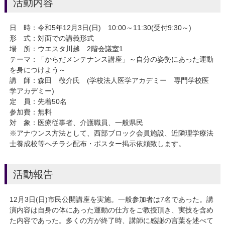
活動内容
日 時：令和5年12月3日(日) 10:00～11:30(受付9:30～)
形 式：対面での講義形式
場 所：ウエスタ川越 2階会議室1
テーマ：「からだメンテナンス講座」～自分の姿勢にあった運動
を身につけよう～
講 師：森田 敬介氏 (学校法人医学アカデミー 専門学校医
学アカデミー)
定 員：先着50名
参加費：無料
対 象：医療従事者、介護職員、一般県民
※アナウンス方法として、西部ブロック会員施設、近隣理学療法
士養成校等へチラシ配布・ポスター掲示依頼致します。
活動報告
12
月
3
日
(
日
)
市民公開講座を実施。一般参加者は
7
名であった。講
演内容は自身の体にあった運動の仕方をご教授頂き、実技を含め
た内容であった。多くの方が終了時、講師に感謝の言葉を述べて