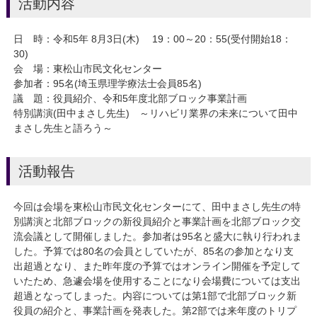
活動内容
日 時：令和5年 8月3日(木) 19：00～20：55(受付開始18：
30)
会 場：東松山市民文化センター
参加者：95名(埼玉県理学療法士会員85名)
議 題：役員紹介、令和5年度北部ブロック事業計画
特別講演(田中まさし先生) ～リハビリ業界の未来について田中
まさし先生と語ろう～
活動報告
今回は会場を東松山市民文化センターにて、田中まさし先生の特
別講演と北部ブロックの新役員紹介と事業計画を北部ブロック交
流会議として開催しました。参加者は95名と盛大に執り行われま
した。予算では80名の会員としていたが、85名の参加となり支
出超過となり、また昨年度の予算ではオンライン開催を予定して
いたため、急遽会場を使用することになり会場費については支出
超過となってしまった。内容については第1部で北部ブロック新
役員の紹介と、事業計画を発表した。第2部では来年度のトリプ