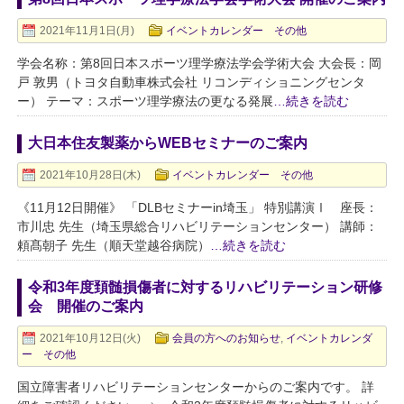
2021年11月1日(月)
イベントカレンダー その他
学会名称：第8回日本スポーツ理学療法学会学術大会 大会長：岡
戸 敦男（トヨタ自動車株式会社 リコンディショニングセンタ
ー） テーマ：スポーツ理学療法の更なる発展
…続きを読む
大日本住友製薬からWEBセミナーのご案内
2021年10月28日(木)
イベントカレンダー その他
《11月12日開催》 「DLBセミナーin埼玉」 特別講演Ⅰ 座長：
市川忠 先生（埼玉県総合リハビリテーションセンター） 講師：
頼髙朝子 先生（順天堂越谷病院）
…続きを読む
令和3年度頚髄損傷者に対するリハビリテーション研修
会 開催のご案内
2021年10月12日(火)
会員の方へのお知らせ
,
イベントカレンダ
ー その他
国立障害者リハビリテーションセンターからのご案内です。 詳