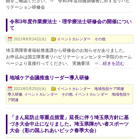
細をご確認ください。⇒ 令和3年度頚髄損傷者に対するリハビ
リテーション研修会
令和3年度作業療法士・理学療法士研修会の開催につい
て
2021年8月24日(火)
イベントカレンダー その他
埼玉県障害者福祉推進課から研修会のお知らせがありました。
お申込みは国立障害者リハビリテーションセンター学院のホーム
ページより直接行ってください。 実施要項 ⇒
…続きを読む
地域ケア会議推進リーダー導入研修
2021年5月25日(火)
イベントカレンダー 地域包括ケア関連
導入研修
,
イベントカレンダー その他
,
イベントカレンダー 地域包括ケ
ア関連
「まん延防止等重点措置」延長に伴う埼玉県方針に基
づき大会中止になりました。埼玉県障がい者スポーツ
大会（彩の国ふれあいピック春季大会）