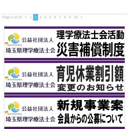
Page 2 of 10
<
1
2
3
4
5
6
7
8
9
10
>