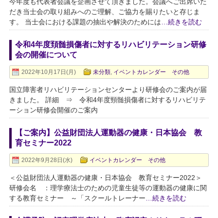
今年度も代表者会議を企画させて頂きました。会議へご出席いた
だき当士会の取り組みへのご理解、ご協力を賜りたいと存じま
す。 当士会における課題の抽出や解決のためには
…続きを読む
令和4年度頚髄損傷者に対するリハビリテーション研修
会の開催について
2022年10月17日(月)
未分類
,
イベントカレンダー その他
国立障害者リハビリテーションセンターより研修会のご案内が届
きました。 詳細 ⇒ 令和4年度頸髄損傷者に対するリハビリテ
ーション研修会開催のご案内
【ご案内】公益財団法人運動器の健康・日本協会 教
育セミナー2022
2022年9月28日(水)
イベントカレンダー その他
＜公益財団法人運動器の健康・日本協会 教育セミナー2022＞
研修会名 ：理学療法士のための児童生徒等の運動器の健康に関
する教育セミナー ～「スクールトレーナー
…続きを読む